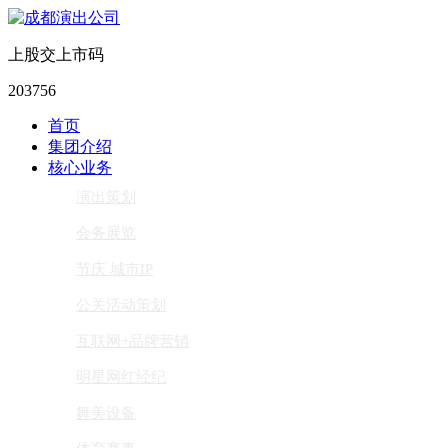
上股交上市码
203756
首页
集团介绍
核心业务
演出策划
会务展览
节庆 城市IP
公关活动策划
互联网+品牌营销
明星网红经纪
舞美设备