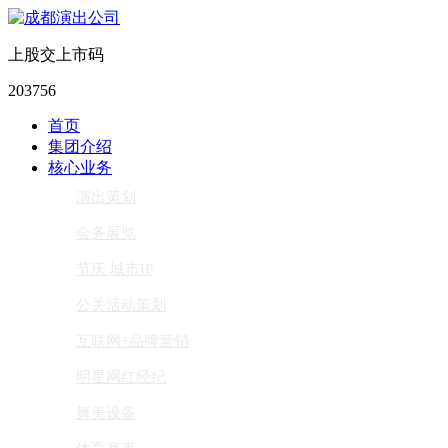
上股交上市码
203756
首页
集团介绍
核心业务
演出策划
会务展览
节庆 城市IP
公关活动策划
互联网+品牌营销
明星网红经纪
舞美设备