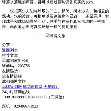
球落水落地的声音，都可以通过音响设备真实的发出。
模拟高尔夫能将球场的凹凸、起伏、树木沙坑、包括云的
飘动、水的波纹，每根草以及建筑物等景致一一还原展现，实
现球手和球场场景的互动，球手与在室外真实击球时一样挥
杆，画面显示出与真实球场一样的视觉感观。
分享：
返回列表
推荐文章
证券码：203756
友情链接：
成都瀚博文旅
品牌策划网
鲜花速递网
天猫转让
24小时咨询热线
13981844888 13402800908（同微信）
座机：028-8667-1923