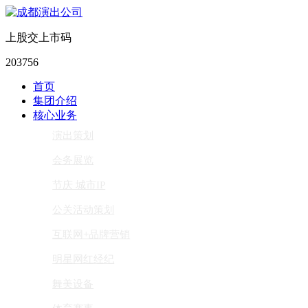
上股交上市码
203756
首页
集团介绍
核心业务
演出策划
会务展览
节庆 城市IP
公关活动策划
互联网+品牌营销
明星网红经纪
舞美设备