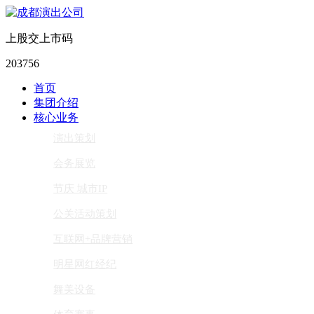
上股交上市码
203756
首页
集团介绍
核心业务
演出策划
会务展览
节庆 城市IP
公关活动策划
互联网+品牌营销
明星网红经纪
舞美设备