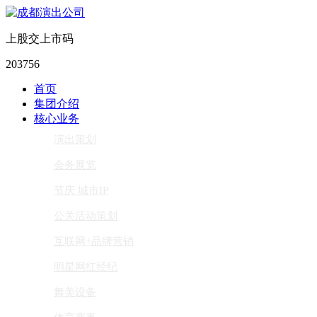
上股交上市码
203756
首页
集团介绍
核心业务
演出策划
会务展览
节庆 城市IP
公关活动策划
互联网+品牌营销
明星网红经纪
舞美设备