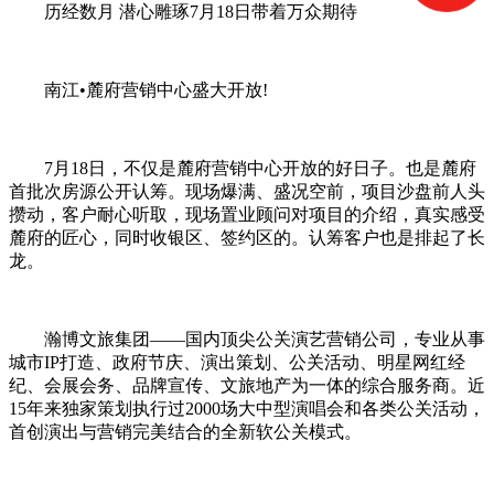
历经数月 潜心雕琢7月18日带着万众期待
南江•麓府营销中心盛大开放!
7月18日，不仅是麓府营销中心开放的好日子。也是麓府
首批次房源公开认筹。现场爆满、盛况空前，项目沙盘前人头
攒动，客户耐心听取，现场置业顾问对项目的介绍，真实感受
麓府的匠心，同时收银区、签约区的。认筹客户也是排起了长
龙。
瀚博文旅集团——国内顶尖公关演艺营销公司，专业从事
城市IP打造、政府节庆、演出策划、公关活动、明星网红经
纪、会展会务、品牌宣传、文旅地产为一体的综合服务商。近
15年来独家策划执行过2000场大中型演唱会和各类公关活动，
首创演出与营销完美结合的全新软公关模式。