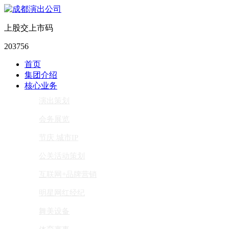
上股交上市码
203756
首页
集团介绍
核心业务
演出策划
会务展览
节庆 城市IP
公关活动策划
互联网+品牌营销
明星网红经纪
舞美设备