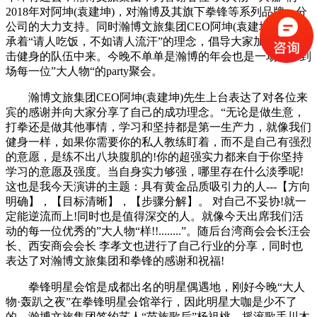
2018年对阿坤(袁建坤)，对瀚博及其旗下拳锋等系列品牌，分
公司的大力支持。同时瀚博文旅集团CEO阿坤(袁建坤)先生秉
承着“请人吃饭，不如请人流汗”的理念，倡导大家加入到，搏
击健身的队伍中来。今晚不单单是瀚博的年会也是一场属于到
场每一位”大人物“的party聚会。
瀚博文旅集团CEO阿坤(袁建坤)先生上台表达了对各位来
宾的感谢并向大家分享了自己的成功理念。“无论是做生意，
打拳还是做其他事情，学习和坚持都是第一生产力，就像我们
健身一样，如果你需要你的私人教练盯着，而不是自己有强烈
的意愿，是练不出八块腹肌的!你的超强实力都来自于你坚持
学习的意愿及强度。当自身实力够强，哪里存在什么淡季呢!
这也是我今天演讲的主题：具有黄金品质吸引力的人---【方向
明确】，【目标清晰】，【步骤分解】。 对自己不妥协!就一
定能逆流而上!同时也是值得深交的人。就像今天出席我们活
动的每一位优秀的”大人物“样!!........”。随后台湾商会会长汪会
长、西安商会会长 李孝文也进行了自己行业的分享，同时也
表达了对瀚博文旅集团和拳锋的感谢和祝福!
拳锋明星会馆是成都出名的明星偶遇地，刚好今晚“大人
物·轰趴之夜”在拳锋明星会馆举行，因此明星大咖是少不了
的。瀚博文旅集团签约艺人“苗族歌后”杨祖桃，摇滚歌手川木