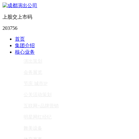
上股交上市码
203756
首页
集团介绍
核心业务
演出策划
会务展览
节庆 城市IP
公关活动策划
互联网+品牌营销
明星网红经纪
舞美设备