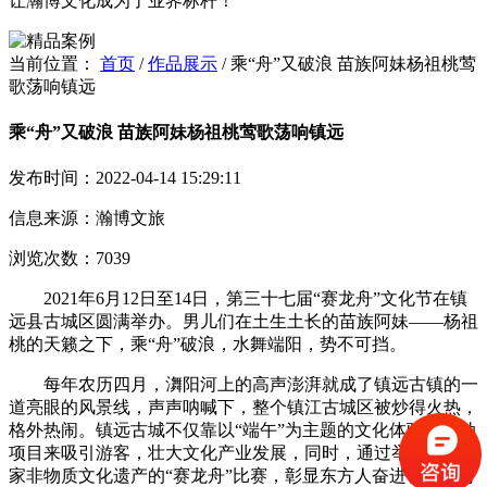
让瀚博文化成为了业界标杆！
当前位置：
首页
/
作品展示
/
乘“舟”又破浪 苗族阿妹杨祖桃莺
歌荡响镇远
乘“舟”又破浪 苗族阿妹杨祖桃莺歌荡响镇远
发布时间：2022-04-14 15:29:11
信息来源：瀚博文旅
浏览次数：7039
2021年6月12日至14日，第三十七届“赛龙舟”文化节在镇
远县古城区圆满举办。男儿们在土生土长的苗族阿妹——杨祖
桃的天籁之下，乘“舟”破浪，水舞端阳，势不可挡。
每年农历四月，㵲阳河上的高声澎湃就成了镇远古镇的一
道亮眼的风景线，声声呐喊下，整个镇江古城区被炒得火热，
格外热闹。镇远古城不仅靠以“端午”为主题的文化体验、活动
项目来吸引游客，壮大文化产业发展，同时，通过举办作为国
家非物质文化遗产的“赛龙舟”比赛，彰显东方人奋进、锐不可