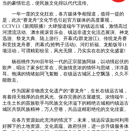
当的豪情壮志，使民族文化得以代代流传。
一年一度的文化狂欢，各方媒体争相报道，值得一提的
是，此次“赛龙舟”文化节也引起官方媒体的高度重视，
CCTV13《新闻联播》大肆报道端午下的镇远古城，激情高过
河漂流活动、㵲水摇滚音乐会、镇远非遗文化活态展演、神龙
迅游、祭龙大典、陆上游行、开幕式(群龙游江)、传统龙舟赛
和竞技龙舟赛、闭幕式(抢鸭子活动)、河灯祈福、龙船饭等11
项活动，可谓精彩纷呈，风光无限，乃实实在在的文化盛宴!
杨祖桃作为90后年轻一代的正宗苗族阿妹，以动情起伏的
歌声，唱出了家乡忆常在，民族情意浓的情怀与思绪，洋洋盈
耳。饱满的情绪如同飞絮般，在镇远古城区上空飘荡，久久不
能散去。
作为国家非物质文化遗产的“赛龙舟”，生长在镇远古城，
有着得天独厚的自然风光、保存完善的古屋建筑。浓情端午，
土生土长的苗族歌手与民族文化洋溢下的精绝古城相约镇远古
城区共筑民族精神，万人空巷，共品这精彩绝伦的文化佳宴。
在各方资源如此充沛的情况下，未来，镇远应该如何利用
好脚下的土地资源、文化底蕴、政府扶持，进一步升级服务体