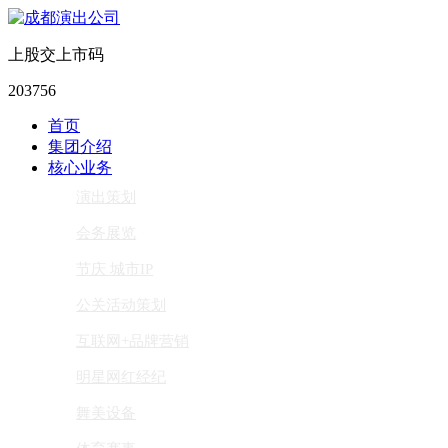
上股交上市码
203756
首页
集团介绍
核心业务
演出策划
会务展览
节庆 城市IP
公关活动策划
互联网+品牌营销
明星网红经纪
舞美设备