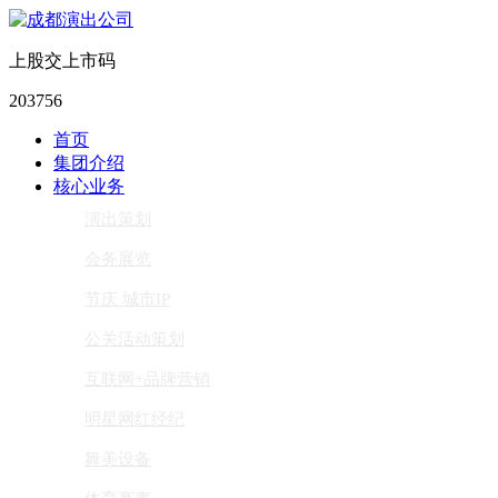
上股交上市码
203756
首页
集团介绍
核心业务
演出策划
会务展览
节庆 城市IP
公关活动策划
互联网+品牌营销
明星网红经纪
舞美设备