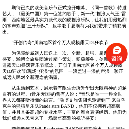
期待已久的欧美音乐节正式拉开帷幕。《同一首歌》特邀
艺人，《最美中国》第一位签约歌手，新一代“摇滚人气王”雷
雨、西南地区最具实力派代表的硬摇滚乐队，让我们用最热烈
的掌声欢迎“三十乐队”、反串歌手夏雨荷为我们带来了精彩演
出。
”开创传奇“川南地区首个万人规模露天DJ狂欢节
为保障给威远人民送上一次、全新、超强、超劲爆的视听
盛宴，瀚博文旅集团通过精心策划、积极筹备，创新在威远引
进露天DJ摇滚音乐节概念，开创了川南地区首个万人规模露
天DJ狂欢节!现场“狂浪”的氛围，一浪盖过一浪的声浪，验证
威远人民对全新理念的渴望。
从生活到艺术，展示着有限生命所升华出无限精神的超越
自有的过程。(音乐无国界)曾有人说：“音乐是唯一一种全世
界人民都能听得懂的语言。”瀚博文旅集团也邀请到了 来自乌
克兰的熊猫星乐队Panda stars BAND，他们不仅拥有超高颜
值，并且具备高超的专业水平，丰富的舞台表演经历。他们为
我们威远人民带来了一场奢华高雅的视听盛宴!
随着熊猫星乐队Panda stars BAND的精彩演出，万汇国际