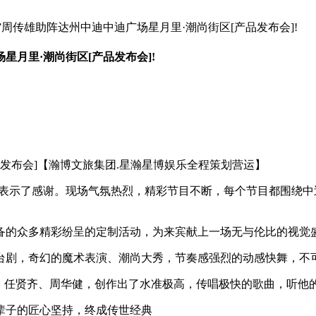
周传雄助阵达州中迪中迪广场星月里·潮尚街区[产品发布会]!
月里·潮尚街区[产品发布会]!
发布会]【瀚博文旅集团.星瀚星博娱乐全程策划营运】
示了感谢。现场气氛热烈，精彩节目不断，每个节目都围绕中
的众多精彩纷呈的定制活动，为来宾献上一场无与伦比的视觉
剧，奇幻的魔术表演、潮尚大秀，节奏感强烈的动感快舞，不可
任贤齐、周华健，创作出了水准极高，传唱极快的歌曲，听他的
辈子的匠心坚持，终成传世经典