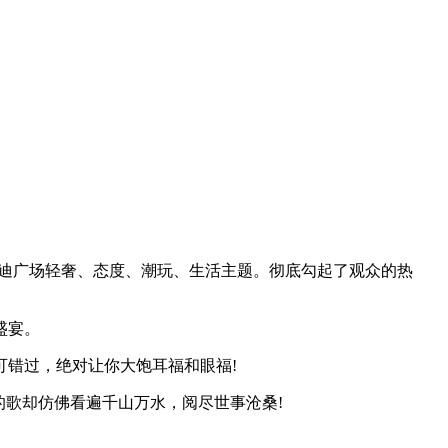
迪广场轻奢、态度、潮玩、生活主题。彻底勾起了观众的热
盛宴。
错过，绝对让你大饱耳福和眼福!
歌却仿佛看遍千山万水，阅尽世事沧桑!