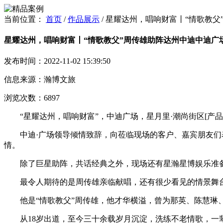
当前位置：
首页
/
作品展示
/
星耀达州，唱响财富丨“情歌教父”
星耀达州，唱响财富丨“情歌教父”周传雄助阵达州中迪中迪广场星
发布时间：2022-11-02 15:39:50
信息来源：瀚博文旅
浏览次数：6897
“星耀达州，唱响财富”，中迪广场，星月里·潮尚街区[产品
中迪·广场领导倾情致辞，向莅临现场的客户、嘉宾朋友们表
情。
除了巨星助阵，共话经典之外，现场还有星瀚星博娱乐准备
最令人期待的是周传雄亲临献唱，还有很少看见的情景舞台
他是“情歌教父”周传雄，他才华横溢，曾为那英、陈慧琳、
从18岁出道，至今三十余载岁月沉淀，洗练不老情歌，一