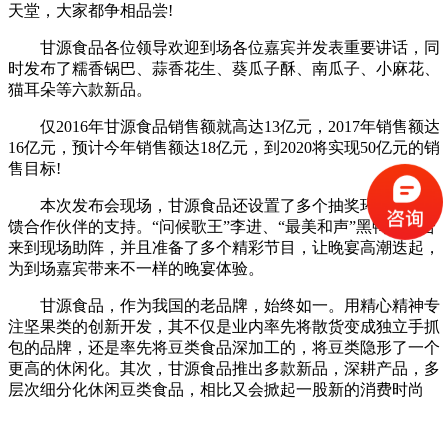
天堂，大家都争相品尝!
甘源食品各位领导欢迎到场各位嘉宾并发表重要讲话，同
时发布了糯香锅巴、蒜香花生、葵瓜子酥、南瓜子、小麻花、
猫耳朵等六款新品。
仅2016年甘源食品销售额就高达13亿元，2017年销售额达
16亿元，预计今年销售额达18亿元，到2020将实现50亿元的销
售目标!
本次发布会现场，甘源食品还设置了多个抽奖环节，来回
馈合作伙伴的支持。“问候歌王”李进、“最美和声”黑鸭子组合
来到现场助阵，并且准备了多个精彩节目，让晚宴高潮迭起，
为到场嘉宾带来不一样的晚宴体验。
甘源食品，作为我国的老品牌，始终如一。用精心精神专
注坚果类的创新开发，其不仅是业内率先将散货变成独立手抓
包的品牌，还是率先将豆类食品深加工的，将豆类隐形了一个
更高的休闲化。其次，甘源食品推出多款新品，深耕产品，多
层次细分化休闲豆类食品，相比又会掀起一股新的消费时尚