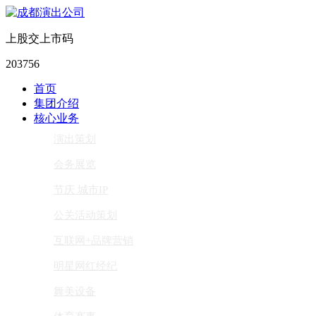
上股交上市码
203756
首页
集团介绍
核心业务
演出策划
会务展览
节庆 城市IP
公关活动策划
互联网+品牌营销
明星网红经纪
舞美设备