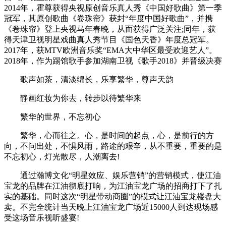
2014年，霍尊获得央视原创音乐真人秀《中国好歌曲》第一季
冠军，其原创歌曲《卷珠帘》获封“年度中国好歌曲”，并携
《卷珠帘》登上央视马年春晚，从而获得广泛关注;同年，获
得天津卫视明星戏曲真人秀节目《国色天香》年度总冠军。
2017年，获MTV欧洲音乐奖“EMA大中华区最受欢迎艺人”。
2018年，作为踢馆歌手参加湖南卫视《歌手2018》并晋级决赛
歌声如茶，清淡绵长，乐享繁华，尊声天韵
静画红妆为你去，转步以待繁华来
繁华的世界，不忘初心
繁华，心而往之。心，是时间的起点，心，是前行的方
向，不问出处，不惧风雨，路途的艰辛，从不重要，重要的是
不忘初心，灯光散尽，人潮离去!
通过瀚博文化“明星效应、娱乐营销”的营销模式，使江油
宝龙的品牌在江油彻底打响，为江油宝龙广场的招商打下了扎
实的基础。同时这次“明星带动商圈”的模式让江油宝龙楼盘大
卖。不完全统计当天晚上江油宝龙广场近15000人到达现场感
受这场音乐视听盛宴!