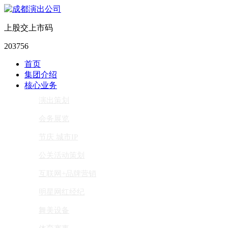
上股交上市码
203756
首页
集团介绍
核心业务
演出策划
会务展览
节庆 城市IP
公关活动策划
互联网+品牌营销
明星网红经纪
舞美设备