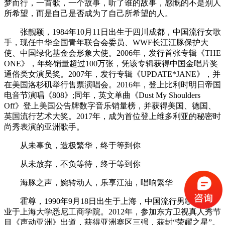
梦而行，一首歌，一个故事，听了谁的故事，感慨的不是别人
所希望，而是自己是否成为了自己所希望的人。
张靓颖，1984年10月11日出生于四川成都，中国流行女歌
手，现任中华全国青年联合会委员、WWF长江江豚保护大
使、中国绿化基金会形象大使。2006年，发行首张专辑《THE
ONE》，年终销量超过100万张，凭该专辑获得中国金唱片奖
通俗类女演员奖。2007年，发行专辑《UPDATE*JANE》，并
在美国洛杉矶举行售票演唱会。2016年，登上比利时明日帝国
电音节演唱《808》;同年，英文单曲《Dust My Shoulders
Off》登上美国公告牌数字音乐销量榜，并获得美国、德国、
英国流行艺术大奖。2017年，成为首位登上维多利亚的秘密时
尚秀表演的亚洲歌手。
从未辜负，造极繁华，终于等到你
从未放弃，不负等待，终于等到你
海豚之声，婉转动人，乐享江油，唱响繁华
霍尊，1990年9月18日出生于上海，中国流行男歌手，毕
业于上海大学悉尼工商学院。2012年，参加东方卫视真人秀节
目《声动亚洲》出道，获得亚洲赛区三强，获封“荣耀之星”。