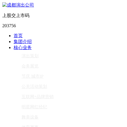
上股交上市码
203756
首页
集团介绍
核心业务
演出策划
会务展览
节庆 城市IP
公关活动策划
互联网+品牌营销
明星网红经纪
舞美设备