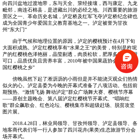
向四川盆地过渡地带，东与天全、荥经接壤，西与康定、九龙
毗邻，南连石棉县，是进藏出川的必经之地。川西重要的旅游
景区之一、革命历史名城，泸定桥及红军飞夺泸定桥纪念碑也
成为全国青少年爱国主义教育基地之一。泸定被誉为甘孜
州“东大门”
由于气候和地理位置的原因，泸定的樱桃预计在4月下旬
大面积成熟。泸定红樱桃享有“水果之王”的美誉，特别是杵坭
产的红樱桃色泽艳丽，晶莹剔透，肉质松软，肥厚多汁，甘甜
可口，品质优良且营养丰富，2010年被中国果蔬协会评为“中
国红樱桃之乡”
傍晚虽然下起了淅沥沥的小雨但是并不能浇灭观众们热情
似火的心。泸定县委为今晚的开幕式准备了八项活动。包括前
期预热、“激情飞扬 舞动泸定”群众广场舞大赛、樱桃节序幕
——原创主题晚会、第八届泸定红樱桃节开幕式、“唱响红
歌”群众飙歌会、红色论坛、樱桃集市和超级赶场、脱贫攻坚
图片展。
2018.4.28日，林业局领导、甘孜州领导、泸定县领导、各
地客商代表们等一行人参加了四川花卉(果类)生态旅游节分会
场开幕式。