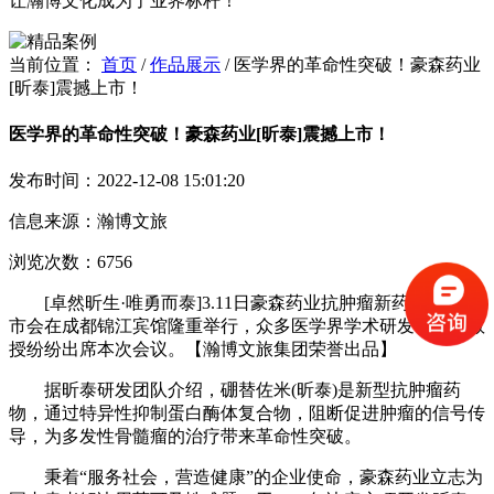
让瀚博文化成为了业界标杆！
当前位置：
首页
/
作品展示
/
医学界的革命性突破！豪森药业
[昕泰]震撼上市！
医学界的革命性突破！豪森药业[昕泰]震撼上市！
发布时间：2022-12-08 15:01:20
信息来源：瀚博文旅
浏览次数：6756
[卓然昕生·唯勇而泰]3.11日豪森药业抗肿瘤新药[昕泰]上
市会在成都锦江宾馆隆重举行，众多医学界学术研发专家、教
授纷纷出席本次会议。【瀚博文旅集团荣誉出品】
据昕泰研发团队介绍，硼替佐米(昕泰)是新型抗肿瘤药
物，通过特异性抑制蛋白酶体复合物，阻断促进肿瘤的信号传
导，为多发性骨髓瘤的治疗带来革命性突破。
秉着“服务社会，营造健康”的企业使命，豪森药业立志为