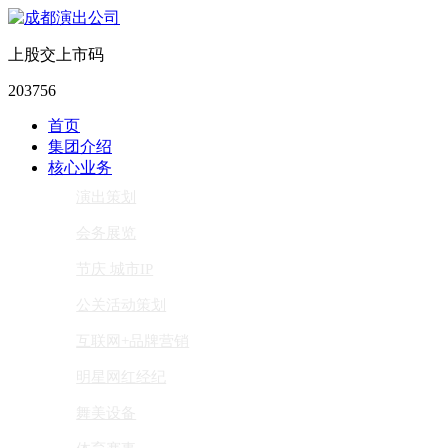
上股交上市码
203756
首页
集团介绍
核心业务
演出策划
会务展览
节庆 城市IP
公关活动策划
互联网+品牌营销
明星网红经纪
舞美设备