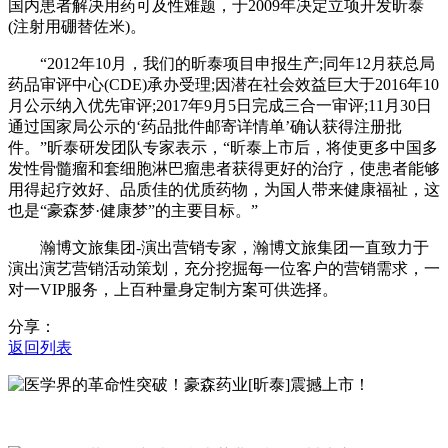
国内患者解决用药可及性难题，于2009年决定立项开发昕泰
(注射用硼替佐米)。
“2012年10月，我们的昕泰项目申报生产;同年12月获总局
药品审评中心(CDE)承办受理;因潜在社会效益巨大于2016年10
月公示纳入优先审评;2017年9月5日完成三合一审评;11月30日
通过国家局公示的‘药品批件邮寄详情单’确认获得注册批
件。”昕泰研发团队专家表示，“昕泰上市后，将使更多中国多
发性骨髓瘤和套细胞淋巴瘤患者获得更好的治疗，使患者能够
用得起疗效好、品质佳的优质药物，为国人带来健康福祉，这
也是“豪森梦·健康梦”的主要目标。”
瀚博文旅集团-演出营销专家，瀚博文旅集团一直致力于
演出演艺营销活动策划，充分挖掘每一位客户的营销需求，一
对一VIP服务，上百种量身定制方案可供选择。
分享：
返回列表