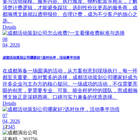
要与活动规模、服务内容、执行难度、物料配置等相关，了解
清楚计费逻辑，才能避免踩坑，选到性价比更高的服务商，成
都瀚博文旅就以透明报价、合理计费，成为不少客户的放心之
选。
Details
08
04, 2026
成都活动策划公司哪家好?选对伙伴，活动事半功倍
在成都筹备一场圆满的活动，从方案创意到现场执行，每一环
都至关重要。面对繁多的选择，成都活动策划公司哪家好成为
许多企业与主办方的核心疑问。一场成功的活动，不仅需要亮
眼的创意，更需要专业、可靠、能全程把控的团队，而成都瀚
博文旅正是深耕西南、口碑与实力兼备的优质选择。
Details
07
04, 2026
1
2
3
4
5
证券码：203756