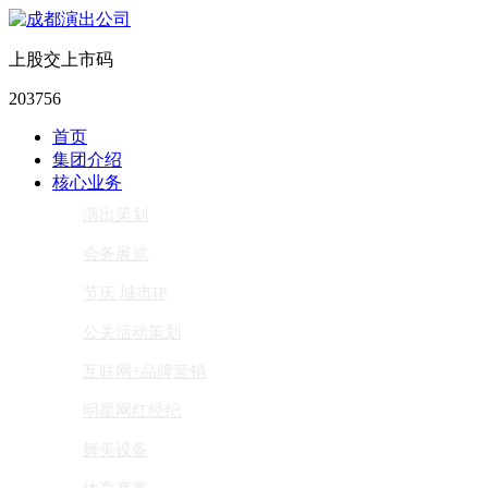
上股交上市码
203756
首页
集团介绍
核心业务
演出策划
会务展览
节庆 城市IP
公关活动策划
互联网+品牌营销
明星网红经纪
舞美设备