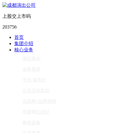
上股交上市码
203756
首页
集团介绍
核心业务
演出策划
会务展览
节庆 城市IP
公关活动策划
互联网+品牌营销
明星网红经纪
舞美设备