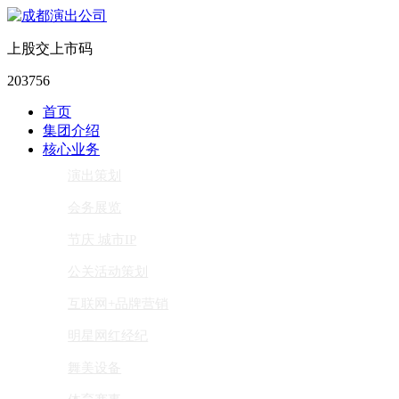
上股交上市码
203756
首页
集团介绍
核心业务
演出策划
会务展览
节庆 城市IP
公关活动策划
互联网+品牌营销
明星网红经纪
舞美设备