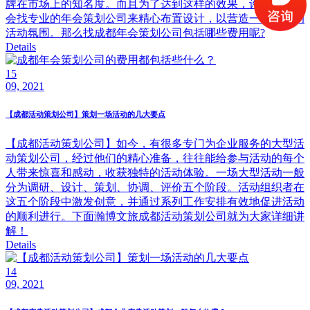
牌在市场上的知名度。而且为了达到这样的效果，许多企业都
会找专业的年会策划公司来精心布置设计，以营造一个良好的
活动氛围。那么找成都年会策划公司包括哪些费用呢?
Details
15
09, 2021
【成都活动策划公司】策划一场活动的几大要点
【成都活动策划公司】如今，有很多专门为企业服务的大型活
动策划公司，经过他们的精心准备，往往能给参与活动的每个
人带来惊喜和感动，收获独特的活动体验。一场大型活动一般
分为调研、设计、策划、协调、评价五个阶段。活动组织者在
这五个阶段中激发创意，并通过系列工作安排有效地促进活动
的顺利进行。下面瀚博文旅成都活动策划公司就为大家详细讲
解！
Details
14
09, 2021