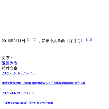
[1]
[6]
[1-2]
2016年8月1日
，发布个人单曲《踩月亮》
分享：
返回列表
推荐文章
2021-12-16 17:57:48
瀚博文旅集团拳王总裁袁建坤|携爱国艺人千百惠捐助偏远地区留守儿童
2021-09-29 17:03:03
【成都文化演艺公司】关于灯光光色的运用