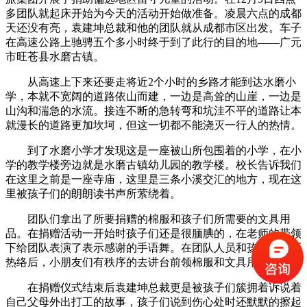
多团队就起床开始为今天的活动开始做准备。凌晨六点的成都
天还没有亮，袁建坤总裁和他的团队就从成都市区出发。车子
在高速公路上驰骋五个多小时终于到了此行的目的地——广元
市旺苍县水磨古镇。
从高速上下来还要走将近2个小时的乡路才能到达水磨小
学，本就不宽阔的道路依山而建，一边是高耸的山崖，一边是
山沟和湍急的水流。接连不断的急转弯和坑洼不平的道路让本
就漫长的道路更加坎坷，但这一切都不能浇灭一行人的热情。
到了水磨小学才发现这是一座被山所包围着的小学，在小
学的教学楼旁边就是水磨古镇幼儿园的教学楼。校长告诉我们
在这里之前是一座寺庙，这里是三条小溪交汇的地方，现在这
里被孩子们的朗朗读书声所萦绕着。
团队们拿出了所要捐赠的棉服和孩子们所需要的文具用
品。在捐赠活动一开始时孩子们还是很腼腆的，在老师的带领
下给团队表演了表示感谢的手语舞。在团队人员和孩子们逐渐
热络后，小朋友们有秩序的去讲台前领棉服和文具用品。
在捐赠仪式结束后袁建坤总裁更是被孩子们簇拥着诉说着
自己父母外出打工的故事，孩子们说到伤心处时还默默的擦起