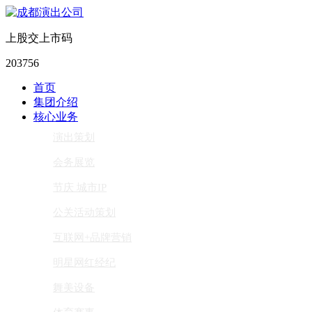
上股交上市码
203756
首页
集团介绍
核心业务
演出策划
会务展览
节庆 城市IP
公关活动策划
互联网+品牌营销
明星网红经纪
舞美设备