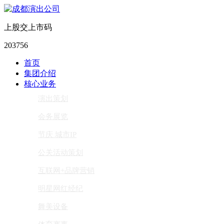
上股交上市码
203756
首页
集团介绍
核心业务
演出策划
会务展览
节庆 城市IP
公关活动策划
互联网+品牌营销
明星网红经纪
舞美设备