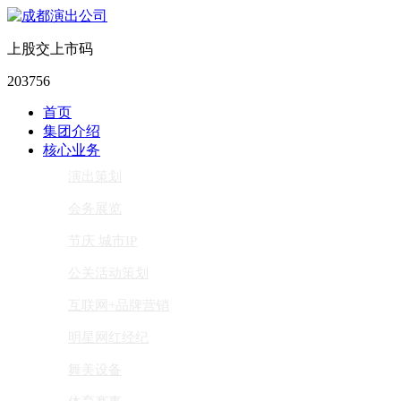
上股交上市码
203756
首页
集团介绍
核心业务
演出策划
会务展览
节庆 城市IP
公关活动策划
互联网+品牌营销
明星网红经纪
舞美设备