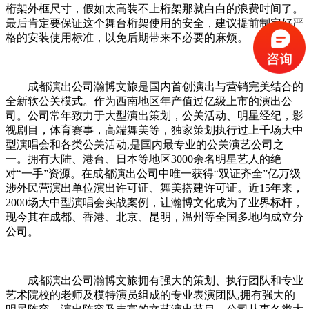
桁架外框尺寸，假如太高装不上桁架那就白白的浪费时间了。
最后肯定要保证这个舞台桁架使用的安全，建议提前制定好严
格的安装使用标准，以免后期带来不必要的麻烦。
成都演出公司瀚博文旅是国内首创演出与营销完美结合的
全新软公关模式。作为西南地区年产值过亿级上市的演出公
司。公司常年致力于大型演出策划，公关活动、明星经纪，影
视剧目，体育赛事，高端舞美等，独家策划执行过上千场大中
型演唱会和各类公关活动,是国内最专业的公关演艺公司之
一。拥有大陆、港台、日本等地区3000余名明星艺人的绝
对“一手”资源。在成都演出公司中唯一获得“双证齐全”亿万级
涉外民营演出单位演出许可证、舞美搭建许可证。近15年来，
2000场大中型演唱会实战案例，让瀚博文化成为了业界标杆，
现今其在成都、香港、北京、昆明，温州等全国多地均成立分
公司。
成都演出公司瀚博文旅拥有强大的策划、执行团队和专业
艺术院校的老师及模特演员组成的专业表演团队,拥有强大的