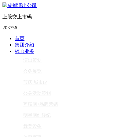
上股交上市码
203756
首页
集团介绍
核心业务
演出策划
会务展览
节庆 城市IP
公关活动策划
互联网+品牌营销
明星网红经纪
舞美设备