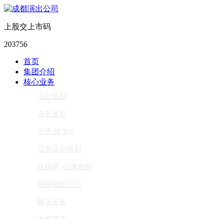
上股交上市码
203756
首页
集团介绍
核心业务
演出策划
会务展览
节庆 城市IP
公关活动策划
互联网+品牌营销
明星网红经纪
舞美设备