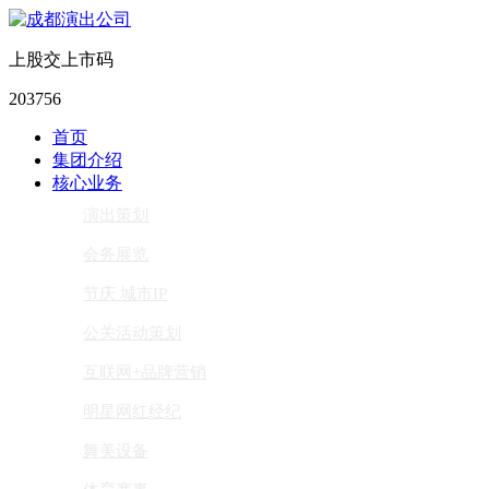
上股交上市码
203756
首页
集团介绍
核心业务
演出策划
会务展览
节庆 城市IP
公关活动策划
互联网+品牌营销
明星网红经纪
舞美设备