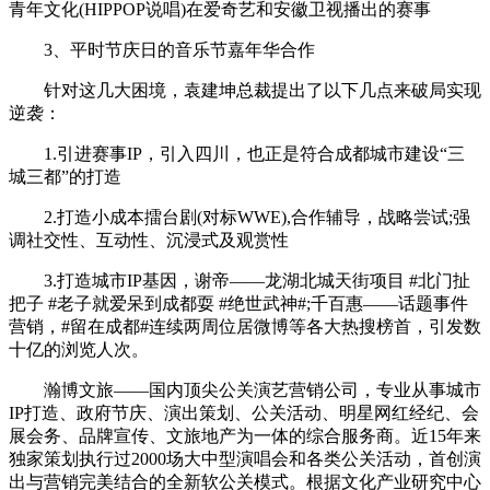
青年文化(HIPPOP说唱)在爱奇艺和安徽卫视播出的赛事
3、平时节庆日的音乐节嘉年华合作
针对这几大困境，袁建坤总裁提出了以下几点来破局实现
逆袭：
1.引进赛事IP，引入四川，也正是符合成都城市建设“三
城三都”的打造
2.打造小成本擂台剧(对标WWE),合作辅导，战略尝试;强
调社交性、互动性、沉浸式及观赏性
3.打造城市IP基因，谢帝——龙湖北城天街项目 #北门扯
把子 #老子就爱呆到成都耍 #绝世武神#;千百惠——话题事件
营销，#留在成都#连续两周位居微博等各大热搜榜首，引发数
十亿的浏览人次。
瀚博文旅——国内顶尖公关演艺营销公司，专业从事城市
IP打造、政府节庆、演出策划、公关活动、明星网红经纪、会
展会务、品牌宣传、文旅地产为一体的综合服务商。近15年来
独家策划执行过2000场大中型演唱会和各类公关活动，首创演
出与营销完美结合的全新软公关模式。根据文化产业研究中心