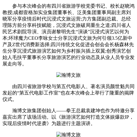
参与本次峰会的有四川省旅游学校党委书记、校长赵晓鸿
教授;成都壹格加实业集团董事长、泛美集团董事局副主席刘
晓军分享疫情后时代沉浸式文旅运营;力方集团副总裁、总经
理陈方前分享科技赋能，沉浸式文旅破局重生之道;四川省人
民艺术剧院导演、演员谢黎明先生“演谈”沉浸式演艺以何为
本;环球魔力CEO李咏女士分享沉浸式文旅为何引领3.5亿新中
产及Z世代消费新选择;四川传统文化促进会创会会长杨森林先
生分享沉浸式旅游演艺如何为乡村振兴插上双翼;创秀演艺创
始人毛扶平董事长分享旅游演艺的行业动态及从业人员专业发
展走向等。
由四川省旅游学校与第五代电影人、著名演员颜世魁共同
发起的“第五代电影工作室”也在本次峰会上举行了隆重的揭牌
仪式。
瀚博文旅集团创始人——拳王总裁袁建坤也作为特邀分享
嘉宾出席了该场活动。以《旅游演艺如何打造文体娱爆款IP，
实现后疫情时代逆袭》为题进行主题演讲。