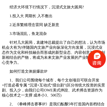
经济大环境下行情况下，沉浸式文旅大困局?
1.投入大 周期长 入不敷出
2.近亲繁殖理念雷同 缺乏新意
3.市场混乱，鱼龙混杂
针对几大困局，袁建坤总裁提出了自己的想法，认为市场
机会大有为!伴随国内文旅产业向纵深化方向发展，沉浸式业
态作为文化和科技融合而形成的新型业态、内容创意与技术创
新相结合的产物，将成为未来文旅产业发展的产业制高点和核
心竞争力。
如何打造文体娱爆款IP
1、我们公司围绕每个城市，每个文创项目可联合开发
+打造必看专属 “沉浸+互动式“擂台剧”(区分传统大投资的实景
剧、投入少，由我们公司OWE美式摔跤、武术搏击资源作为
核心技术之一支撑 成本小3、500万)
2、《拳峰搏击赛事IP》是我们酝酿5年打造国内首档结合