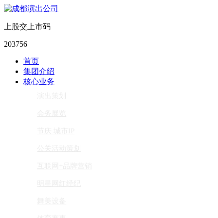
上股交上市码
203756
首页
集团介绍
核心业务
演出策划
会务展览
节庆 城市IP
公关活动策划
互联网+品牌营销
明星网红经纪
舞美设备