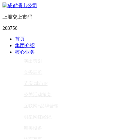
上股交上市码
203756
首页
集团介绍
核心业务
演出策划
会务展览
节庆 城市IP
公关活动策划
互联网+品牌营销
明星网红经纪
舞美设备