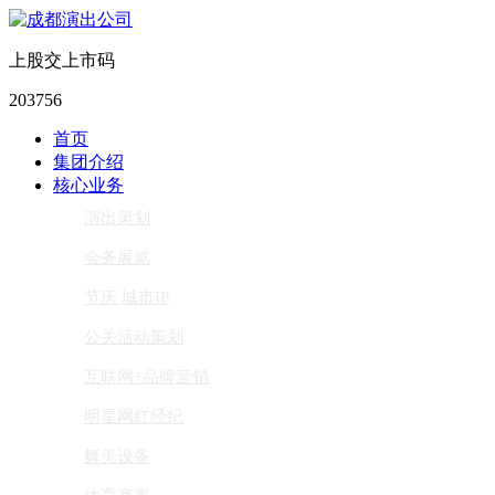
上股交上市码
203756
首页
集团介绍
核心业务
演出策划
会务展览
节庆 城市IP
公关活动策划
互联网+品牌营销
明星网红经纪
舞美设备