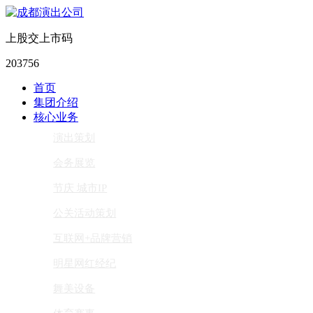
上股交上市码
203756
首页
集团介绍
核心业务
演出策划
会务展览
节庆 城市IP
公关活动策划
互联网+品牌营销
明星网红经纪
舞美设备