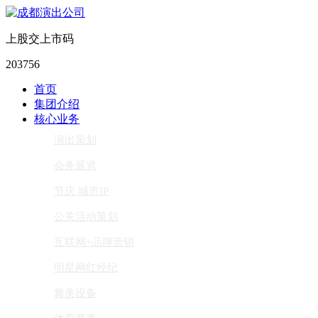
上股交上市码
203756
首页
集团介绍
核心业务
演出策划
会务展览
节庆 城市IP
公关活动策划
互联网+品牌营销
明星网红经纪
舞美设备