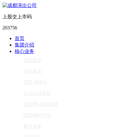
上股交上市码
203756
首页
集团介绍
核心业务
演出策划
会务展览
节庆 城市IP
公关活动策划
互联网+品牌营销
明星网红经纪
舞美设备