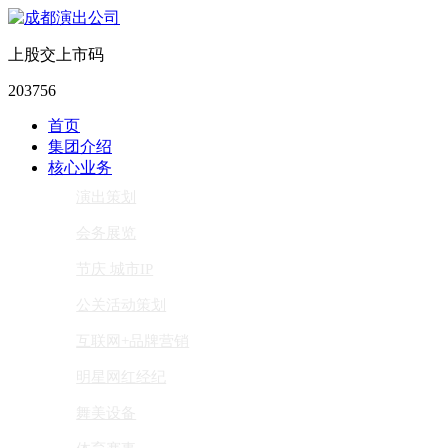
上股交上市码
203756
首页
集团介绍
核心业务
演出策划
会务展览
节庆 城市IP
公关活动策划
互联网+品牌营销
明星网红经纪
舞美设备