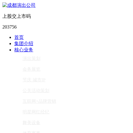
上股交上市码
203756
首页
集团介绍
核心业务
演出策划
会务展览
节庆 城市IP
公关活动策划
互联网+品牌营销
明星网红经纪
舞美设备