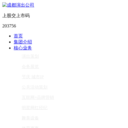
上股交上市码
203756
首页
集团介绍
核心业务
演出策划
会务展览
节庆 城市IP
公关活动策划
互联网+品牌营销
明星网红经纪
舞美设备