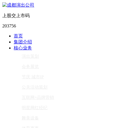
上股交上市码
203756
首页
集团介绍
核心业务
演出策划
会务展览
节庆 城市IP
公关活动策划
互联网+品牌营销
明星网红经纪
舞美设备