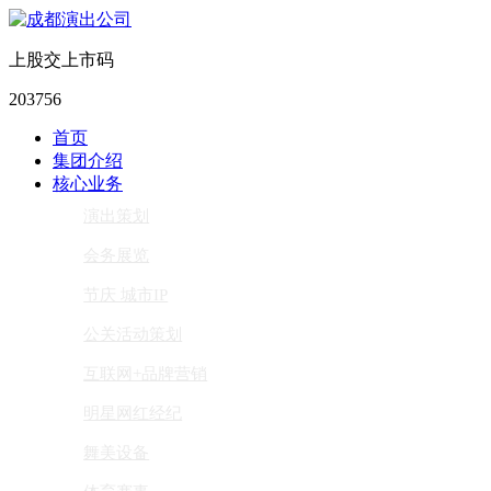
上股交上市码
203756
首页
集团介绍
核心业务
演出策划
会务展览
节庆 城市IP
公关活动策划
互联网+品牌营销
明星网红经纪
舞美设备