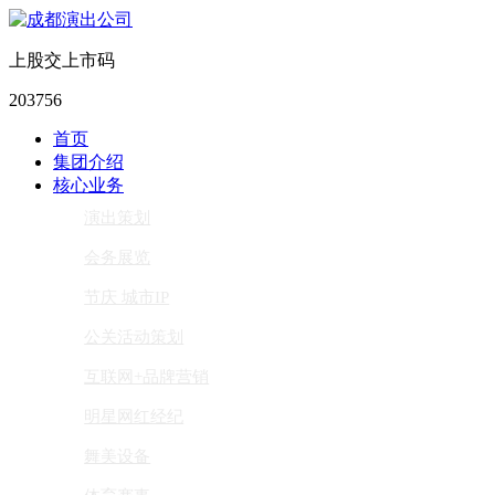
上股交上市码
203756
首页
集团介绍
核心业务
演出策划
会务展览
节庆 城市IP
公关活动策划
互联网+品牌营销
明星网红经纪
舞美设备