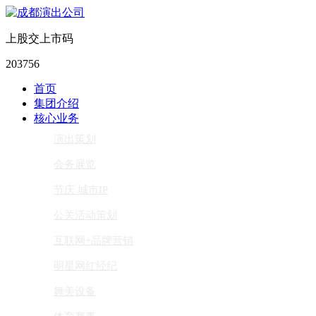
上股交上市码
203756
首页
集团介绍
核心业务
演出策划
会务展览
节庆 城市IP
公关活动策划
互联网+品牌营销
明星网红经纪
舞美设备