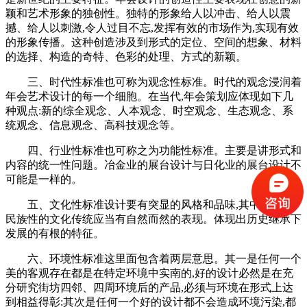
颖和艺术形象的独创性。独特的形象给人以冲击、给人以震
撼、给人以刺激,令人过目不忘,发挥有效的市场作为,实现有效
的形象传播。这种创造涉及到形式的定位、空间的想象、材料
的选择、构造的奇特、色彩的处理、方式的新颖。
三、时代性标准也可称为观念性标准。时代的观念浸润着
年会艺术设计的每一个细胞。在当代,年会策划应体现如下几
种观点:新的综全观念、人本观念、时空观念、生态观念、系
统观念、信息观念、高科技观念等。
四、行业性标准也可称之为功能性标准。主要是讲形式和
内容的统一性问题。冶金业的展台设计与日化业的展台设计不
可能是一样的。
五、文化性标准设计要有突显的风格和品味,其中地域和
民族性的文化传统应当有自然而然的表现。体现出历史继承下
发展的有根的特征。
六、环境性标准这里面包含着两层意思。其一是任何一个
美的客观存在都是在特定环境中实南的,好的设计必然是在充
分研究街坊四邻、四周环境后的产品,必须与环境在形式上达
到相益得彰:其次是任何一个好的设计都不会造成环境污染,都