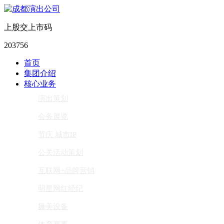
上股交上市码
203756
首页
集团介绍
核心业务
演出策划
会务展览
节庆 城市IP
公关活动策划
互联网+品牌营销
明星网红经纪
舞美设备