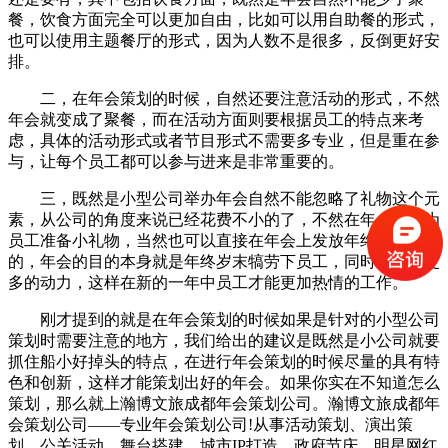
餐，饮食方面完全可以更加自由，比如可以用自助餐的形式，
也可以使用主题餐厅的形式，因为人数不是很多，反倒更好安
排。
二，在年会策划的时候，自然还要注意活动的形式，不然
年会就变成了聚餐，而在活动方面则要根据员工的特点来考
虑，具体的活动形式或者节目形式不需要多专业，但是重在参
与，让每个员工都可以参与进来是非常重要的。
三，既然是小型公司举办年会自然不能忽略了礼物这个元
素，从公司的角度来说已经花费不小的了，不然在年会上在为
员工准备小礼物，当然也可以直接在年会上发放年终奖这类
的，年会的目的本身就是年终岁末犒劳下员工，同时给员工更
多的动力，这样在新的一年中员工才能更加热情的工作。
刚才提到的就是在年会策划的时候如果是针对的小型公司
策划时需要注意的地方，我们给出的建议是既然是小公司就要
抓住船小好掉头的特点，在进行年会策划的时候尽量的具有特
色和创新，这样才能策划出好的年会。如果你实在不知道怎么
策划，那么就上瀚博文旅成都年会策划公司。瀚博文旅成都年
会策划公司——专业年会策划公司!从事活动策划、演出策
划、公关活动、舞台搭建、城市IP打造、政府节庆、明星网红