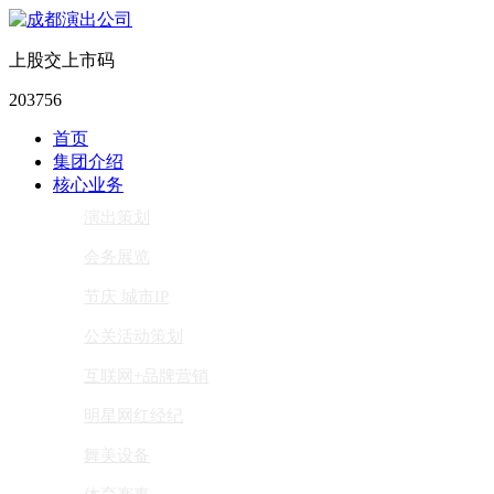
上股交上市码
203756
首页
集团介绍
核心业务
演出策划
会务展览
节庆 城市IP
公关活动策划
互联网+品牌营销
明星网红经纪
舞美设备