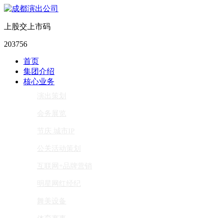
上股交上市码
203756
首页
集团介绍
核心业务
演出策划
会务展览
节庆 城市IP
公关活动策划
互联网+品牌营销
明星网红经纪
舞美设备