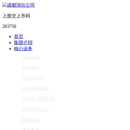
上股交上市码
203756
首页
集团介绍
核心业务
演出策划
会务展览
节庆 城市IP
公关活动策划
互联网+品牌营销
明星网红经纪
舞美设备