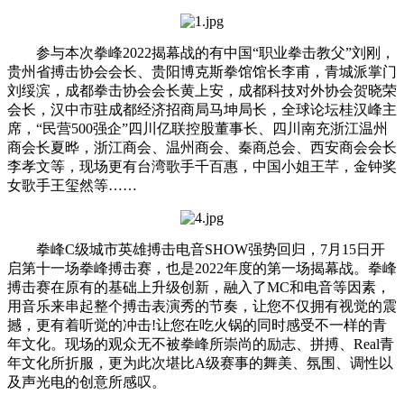
参与本次拳峰2022揭幕战的有中国“职业拳击教父”刘刚，
贵州省搏击协会会长、贵阳博克斯拳馆馆长李甫，青城派掌门
刘绥滨，成都拳击协会会长黄上安，成都科技对外协会贺晓荣
会长，汉中市驻成都经济招商局马坤局长，全球论坛桂汉峰主
席，“民营500强企”四川亿联控股董事长、四川南充浙江温州
商会长夏晔，浙江商会、温州商会、秦商总会、西安商会会长
李孝文等，现场更有台湾歌手千百惠，中国小姐王芊，金钟奖
女歌手王玺然等……
拳峰C级城市英雄搏击电音SHOW强势回归，7月15日开
启第十一场拳峰搏击赛，也是2022年度的第一场揭幕战。拳峰
搏击赛在原有的基础上升级创新，融入了MC和电音等因素，
用音乐来串起整个搏击表演秀的节奏，让您不仅拥有视觉的震
撼，更有着听觉的冲击!让您在吃火锅的同时感受不一样的青
年文化。现场的观众无不被拳峰所崇尚的励志、拼搏、Real青
年文化所折服，更为此次堪比A级赛事的舞美、氛围、调性以
及声光电的创意所感叹。