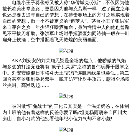
电缆小王子蒋俊标又被人称“华侨城克劳斯”，不仅因为他
擅长欧美出拳套路，更是因为他与克劳斯一样，过了而立之年
也还是要去追寻自己的梦想，在搏击赛场上的方寸之地实现着
自己的梦想，做一个不被定义的“追梦人”。茅台小王子张洪军
来自茅台之乡，年少轻狂嗜酒如命，身为性情中人的他也曾路
见不平拔刀相助。张洪军出场时手握酒壶如同诗仙一般在一叶
扁舟上饮酒，空中搭配着飞天敦煌的美丽画面。
AKA刘安安的刘荣翔无疑是全场的焦点，他骄傲的气焰
与多变的打法无疑将有“疯子瓦莱罗”之称的鲁伟玩弄于股掌之
中。刘安安酷似日本格斗天王“武尊”连肌肉线条也类似…第二
回合甚至嚣张到举起双手、脱开防守让对手攻击，惹得全场粉
丝尖叫、高潮迭起……
被叫做“狂兔战士”的王化云其实是一个温柔奶爸，在体制
内上班的他有着这样的反差你爱了吗?坦克杨雨萌来自四川大
凉山，自小习武的他别看他年纪小但力气却不容小觑!