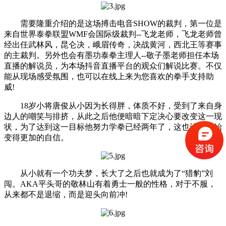
需要隆重介绍的是这场搏击电音SHOW的裁判，第一位是
来自世界泰拳联盟WMF会国际级裁判--飞龙老师，飞龙老师曾
经出任武林风，昆仑决，峨眉传奇，决战黄河，西北王等赛事
的主裁判。另外也会有墨功泰拳主理人--敬子墨老师担任本场
直播的解说员，为本场抖音直播平台的观众们解说比赛。不仅
能从现场感受氛围，也可以在线上来为您喜欢的拳手支持助
威!
18岁小将唐俊从小因为长得胖，体质不好，受到了来自身
边人的嘲笑与排挤，从此之后他便暗暗下定决心要改变这一现
状，为了达到这一目标他努力学拳已经两年了，这也让他开始
变得更加的自信。
从小就有一个功夫梦，长大了之后也就成为了“猎豹”刘
闯。AKA平头哥的敬林山有着勇士一般的性格，对于不服，
从来都不是退缩，而是迎头向前冲!