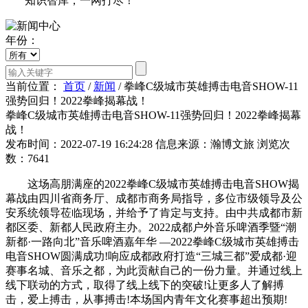
知识智库，一网打尽！
年份：
当前位置：
首页
/
新闻
/
拳峰C级城市英雄搏击电音SHOW-11
强势回归！2022拳峰揭幕战！
拳峰C级城市英雄搏击电音SHOW-11强势回归！2022拳峰揭幕
战！
发布时间：2022-07-19 16:24:28
信息来源：瀚博文旅
浏览次
数：7641
这场高朋满座的2022拳峰C级城市英雄搏击电音SHOW揭
幕战由四川省商务厅、成都市商务局指导，多位市级领导及公
安系统领导莅临现场，并给予了肯定与支持。由中共成都市新
都区委、新都人民政府主办。2022成都户外音乐啤酒季暨“潮
新都·一路向北”音乐啤酒嘉年华 —2022拳峰C级城市英雄搏击
电音SHOW圆满成功!响应成都政府打造“三城三都”爱成都·迎
赛事名城、音乐之都，为此贡献自己的一份力量。并通过线上
线下联动的方式，取得了线上线下的突破!让更多人了解搏
击，爱上搏击，从事搏击!本场国内青年文化赛事超出预期!