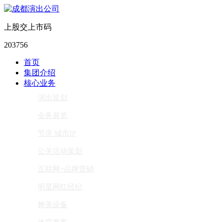
上股交上市码
203756
首页
集团介绍
核心业务
演出策划
会务展览
节庆 城市IP
公关活动策划
互联网+品牌营销
明星网红经纪
舞美设备