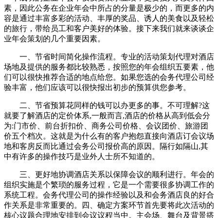
素，因此公务在企业年会中所占的分量是极少的，而更多的内
容是通过丰富多彩的活动、丰厚的奖品、诱人的美食以及轻松
的旅行，带给员工和客户美好的体验。接下来我们就来谈谈企
业年会策划的几个重要因素。
一、节省时间简化操作流程。专业的活动策划代理对酒店
场地及提供的服务都比较熟悉，按照您的年会组织五要素，他
们可以很快推荐合适的地点给您。如果您选的会务代理公司经
验丰富，他们应该可以很快报出初步的预算供您参考。
二、节省预算花同样的钱可以办更多的事。不可理解?这
就要了解酒店的定价体系,一般而言,酒店的价格从高到低会分
为:门市价、前台折扣价、商务公司价格、会议团价、旅游团
价五个档次。这就是为什么有的客户抱怨直接向酒店订会议场
地和客房反而比通过会务公司报价高的原因。隔行如隔山,其
中有许多的操作技巧是业外人士所不知道的。
三、更好地协调酒店关系以保障会议的顺利进行。年会的
组织实施是个繁琐的服务过程，它是一个需要很多协调工作的
系统工程。会务代理公司的操作经验以及和会务酒店良的好合
作关系是非常重要的。四、确定方案环节首先要将此次活动的
核心议题合理地安排到会议议程当中。主会场、舞台及背景搭