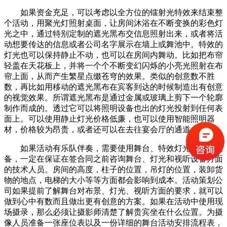
如果资金充足，可以考虑以全方位的镭射光特效来结束整
个活动，用聚光灯照射桌面，让房间沐浴在不断变换的彩色灯
光之中，通过特别定制的遮光黑布交信息照射出来，或者将活
动想要传达的信息或者公司名字展示在墙上或舞池中。特效的
灯光也可以保持静止不动，也可以在房间内舞动。比如把布帘
轻盖在天花板上，并将一个个不断变幻闪烁的小亮光照射在布
帘上面，从而产生繁星点缀苍穹的效果。类似的创意数不胜
数，再比如用移动的遮光黑布在宾客到达的时候制造出有创意
的视觉效果。所谓遮光黑布是通过金属或玻璃上剪下一个轮廓
制作而成的。透过它可以将照明设备也出的灯光投射到任何表
面上。可以使用静止灯光价格低廉，也可以使用智能照明器
材，价格较为昂贵，或者还可以在去往宴会厅的通道上使用。
如果活动有乐队伴奏，需要使用舞台、特效灯光和视听设
备，一定在保证在签合同之前咨询舞台、灯光和视听设备方面
的技术人员。房间的高度，柱子的位置，吊灯的位置，装卸货
物的地点，电梯的大小等等方面都会影响到成本。活动策划公
司如果提前了解舞台对布景、灯光、视听方面的要求，就可以
做到心中有数而且做出更有创意的方案。如果在活动中使用现
场摄录，那么必须让摄影师清楚了解贵宾坐在什么位置。为摄
像人员准备一张座位表以及一份详细的舞台活动安排流程表，