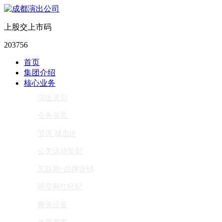
上股交上市码
203756
首页
集团介绍
核心业务
演出策划
会务展览
节庆 城市IP
公关活动策划
互联网+品牌营销
明星网红经纪
舞美设备