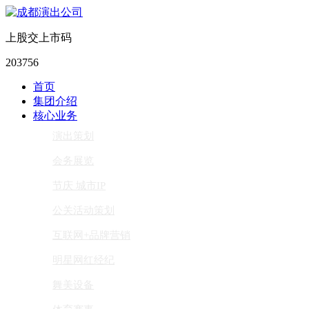
上股交上市码
203756
首页
集团介绍
核心业务
演出策划
会务展览
节庆 城市IP
公关活动策划
互联网+品牌营销
明星网红经纪
舞美设备