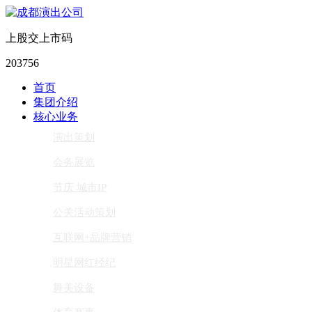
上股交上市码
203756
首页
集团介绍
核心业务
演出策划
会务展览
节庆 城市IP
公关活动策划
互联网+品牌营销
明星网红经纪
舞美设备