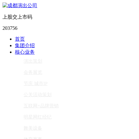
上股交上市码
203756
首页
集团介绍
核心业务
演出策划
会务展览
节庆 城市IP
公关活动策划
互联网+品牌营销
明星网红经纪
舞美设备