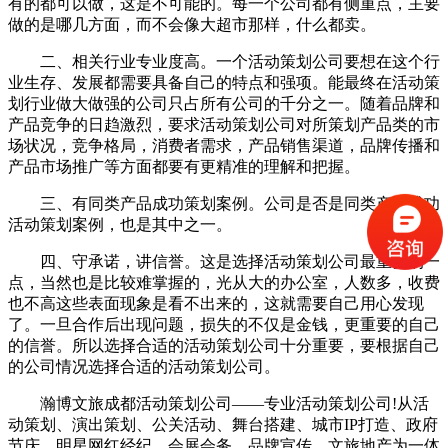
有的都可以做，这是不可能的。每一个公司都有侧重点，主要
做的是哪几方面，而不会像大超市那样，什么都卖。
二、相关行业专业度高。一个活动策划公司要想在这个行
业生存、发展都需要具备自己的特点和强项。能最终在活动策
划行业做大做强的公司只占所有公司的千分之一。随着品牌和
产品竞争的日趋激烈，要求活动策划公司对所策划产品类的市
场状况，竞争格局，消费者需求，产品销售渠道，品牌传播和
产品市场推广等方面都要有更精准的理解和把握。
三、有同类产品成功策划案例。公司是否是同类产品成功
活动策划案例，也是其中之一。
四、守承诺，讲信誉。这是选择活动策划公司最重要的一
点，当然也是比较难掌握的，光从大的办公室，人数多，收费
也不高这些表面现象是看不出来的，这就需要自己用心发现
了。一旦合作后出现问题，损失的不仅是金钱，更重要的自己
的信誉。所以选择合适的活动策划公司十分重要，要根据自己
的公司情况选择合适的活动策划公司。
瀚博文旅成都活动策划公司——专业活动策划公司!从活
动策划、演出策划、公关活动、舞台搭建、城市IP打造、政府
节庆、明星网红经纪、会展会务、品牌宣传、文旅地产为一体