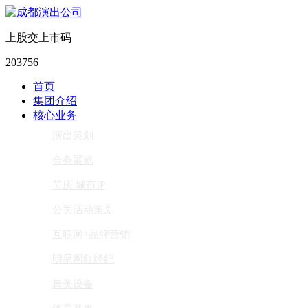
上股交上市码
203756
首页
集团介绍
核心业务
演出策划
会务展览
节庆 城市IP
公关活动策划
互联网+品牌营销
明星网红经纪
舞美设备