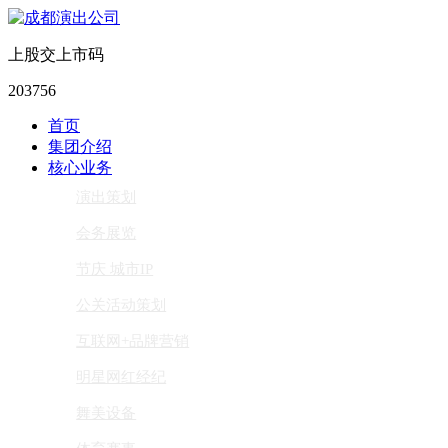
上股交上市码
203756
首页
集团介绍
核心业务
演出策划
会务展览
节庆 城市IP
公关活动策划
互联网+品牌营销
明星网红经纪
舞美设备