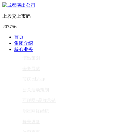
上股交上市码
203756
首页
集团介绍
核心业务
演出策划
会务展览
节庆 城市IP
公关活动策划
互联网+品牌营销
明星网红经纪
舞美设备